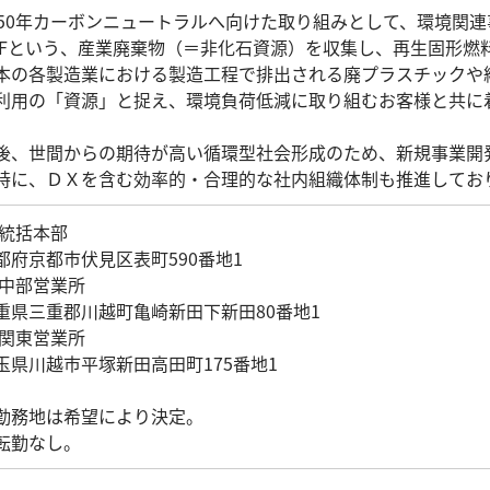
050年カーボンニュートラルへ向けた取り組みとして、環境関
PFという、産業廃棄物（＝非化石資源）を収集し、再生固形燃
本の各製造業における製造工程で排出される廃プラスチックや
利用の「資源」と捉え、環境負荷低減に取り組むお客様と共に
後、世間からの期待が高い循環型社会形成のため、新規事業開
時に、ＤＸを含む効率的・合理的な社内組織体制も推進してお
 統括本部
都府京都市伏見区表町590番地1
 中部営業所
重県三重郡川越町亀崎新田下新田80番地1
 関東営業所
玉県川越市平塚新田高田町175番地1
勤務地は希望により決定。
勤なし。