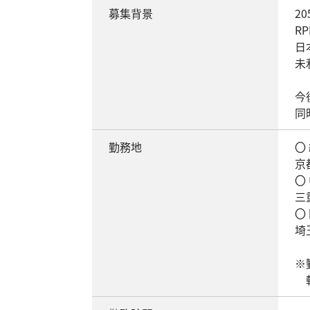
募集背景
2
R
日
未
今
同
勤務地
〇
京
〇
三
〇
埼
※
転