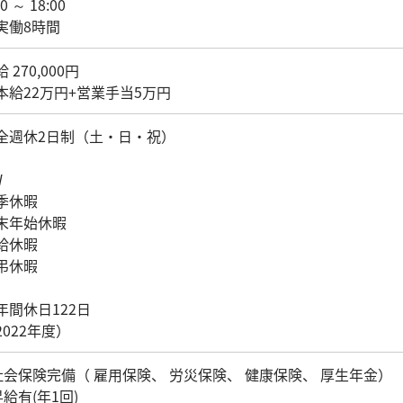
00 ～ 18:00
実働8時間
 270,000円
本給22万円+営業手当5万円
全週休2日制（土・日・祝）
W
季休暇
末年始休暇
給休暇
弔休暇
年間休日122日
2022年度）
社会保険完備（ 雇用保険、 労災保険、 健康保険、 厚生年金）
昇給有(年1回)