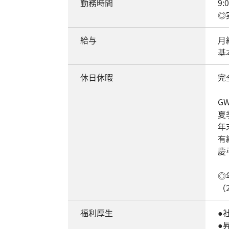
勤務時間
9:
◎
給与
月給
基
休日休暇
完
G
夏
年
有
慶
◎
（
福利厚生
●
●