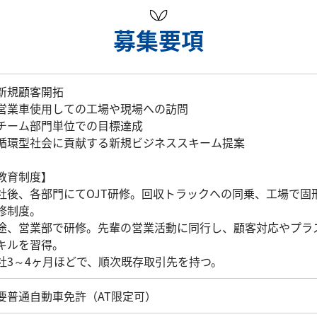
募集要項
新規顧客開拓
営業車使用しての工場や現場への訪問
チーム部門単位での目標達成
循環型社会に貢献する新規ビジネススキーム提案
教育制度】
社後、各部門にてOJT研修。回収トラックへの同乗、工場で固
修制度。
途、営業部で研修。先輩の営業活動に同行し、顧客対応やプラ
キルを習得。
社3～4ヶ月ほどで、順次既存取引先を持つ。
要普通自動車免許（AT限定可）