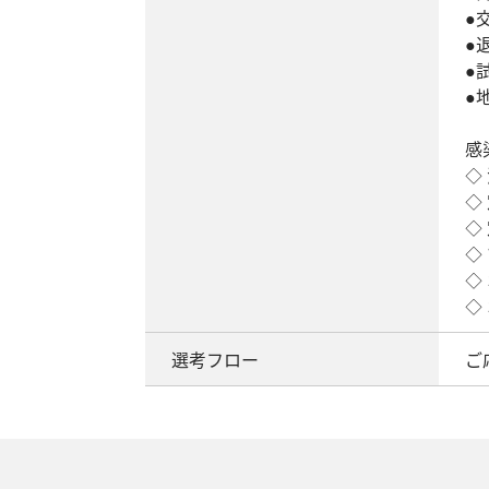
●
●
●
●
感
◇
◇
◇
◇
◇
◇
選考フロー
ご