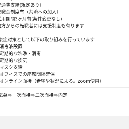
交通費支給(規定あり）
退職金制度有（共済への加入）
試用期間3ヶ月有(条件変更なし)
地方からの転職者には支援制度も有ります
染症対策として以下の取り組みを行っています
 消毒液設置
 定期的な洗浄・消毒
 定期的な換気
 マスク支給
 オフィスでの座席間隔確保
 オンライン面接（希望や状況による。zoom使用）
応募⇒一次面接⇒二次面接⇒内定