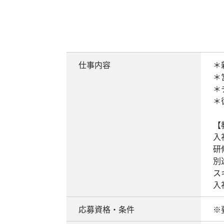
仕事内容
＊
＊
＊
＊
【
入
研
別
ス
入
応募資格・条件
※